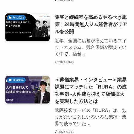
集客と継続率を高めるやるべき施
無人店舗
策｜24時間無人ジム経営者がリア
ルを公開
近年、全国に店舗が増えているフィ
ットネスジム。競合店舗が増えてい
く中で、店舗…
2024-03-22
＜葬儀業界・インタビュー＞業界
遠隔接客
課題にマッチした「RURA」の成
功事例 -人件費を抑えて店舗拡大
を実現した方法とは
遠隔接客サービス『RURA』は、あ
りがたいことにいろいろな業種・業
界で使っていた…
2025-01-18